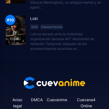
(Denzel Washington), un antiguo marine y ex
agent...
Loki
2021
Ciencia Ficción
Loki es llevado ante la misteriosa
organización llamada AVT (Autoridad de
Variación Temporal) después de los
acontecimientos ocurridos en ...
Aviso
DMCA
Cuevanime
Cuevana4
legal
Online