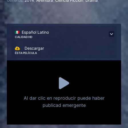
Generos:
2014
,
Aventura
,
Ciencia Ficción
,
Drama
,
Español Latino
CALIDAD HD
Descargar
ÉSTA PELÍCULA
Al dar clic en reproducir puede haber
publicad emergente