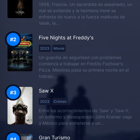
1956, Francia. Un sacerdote es asesinado, un
mal se extiende y la hermana Irene se
enfrenta de nuevo a la fuerza malévola de
Valak, la...
Five Nights at Freddy's
2023
Movie
Un guardia de seguridad con problemas
comienza a trabajar en Freddy Fazbear's
Pizza. Mientras pasa su primera noche en el
trabajo,...
Saw X
2023
Crimen
Entre los acontecimientos de 'Saw' y 'Saw II',
un enfermo y desesperado John Kramer viaja
a México para someterse a un...
Gran Turismo