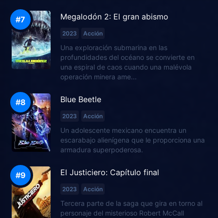
Megalodón 2: El gran abismo
2023
Acción
Una exploración submarina en las
profundidades del océano se convierte en
una espiral de caos cuando una malévola
operación minera ame...
Blue Beetle
2023
Acción
Un adolescente mexicano encuentra un
escarabajo alienígena que le proporciona una
armadura superpoderosa.
El Justiciero: Capítulo final
2023
Acción
Tercera parte de la saga que gira en torno al
personaje del misterioso Robert McCall