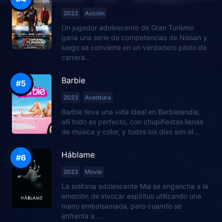
2023
Acción
Un jugador adolescente de Gran Turismo
gana una serie de competencias de Nissan y
luego se convierte en un verdadero piloto de
carrera...
Barbie
2023
Aventura
Barbie lleva una vida ideal en Barbielandia,
allí todo es perfecto, con chupifiestas llenas
de música y color, y todos los días son el...
Háblame
2023
Movie
La solitaria adolescente Mia se engancha a la
emoción de invocar espíritus utilizando una
mano embalsamada, pero cuando se
enfrenta a ...