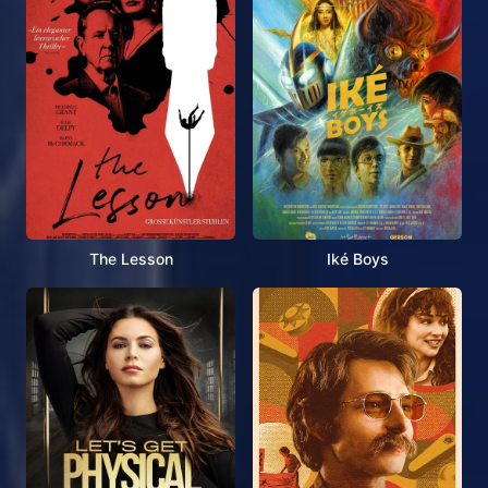
The Lesson
Iké Boys