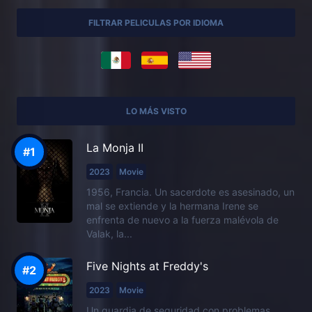
FILTRAR PELICULAS POR IDIOMA
LO MÁS VISTO
La Monja II
2023
Movie
1956, Francia. Un sacerdote es asesinado, un
mal se extiende y la hermana Irene se
enfrenta de nuevo a la fuerza malévola de
Valak, la...
Five Nights at Freddy's
2023
Movie
Un guardia de seguridad con problemas