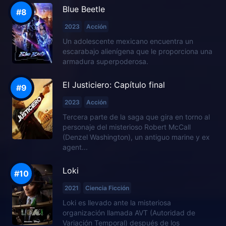
Blue Beetle
2023
Acción
Un adolescente mexicano encuentra un
escarabajo alienígena que le proporciona una
armadura superpoderosa.
El Justiciero: Capítulo final
2023
Acción
Tercera parte de la saga que gira en torno al
personaje del misterioso Robert McCall
(Denzel Washington), un antiguo marine y ex
agent...
Loki
2021
Ciencia Ficción
Loki es llevado ante la misteriosa
organización llamada AVT (Autoridad de
Variación Temporal) después de los