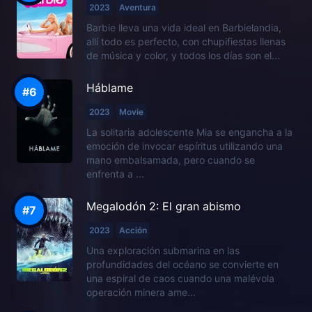
2023
Aventura
Barbie lleva una vida ideal en Barbielandia,
allí todo es perfecto, con chupifiestas llenas
de música y color, y todos los días son el...
Háblame
2023
Movie
La solitaria adolescente Mia se engancha a la
emoción de invocar espíritus utilizando una
mano embalsamada, pero cuando se
enfrenta a ...
Megalodón 2: El gran abismo
2023
Acción
Una exploración submarina en las
profundidades del océano se convierte en
una espiral de caos cuando una malévola
operación minera ame...