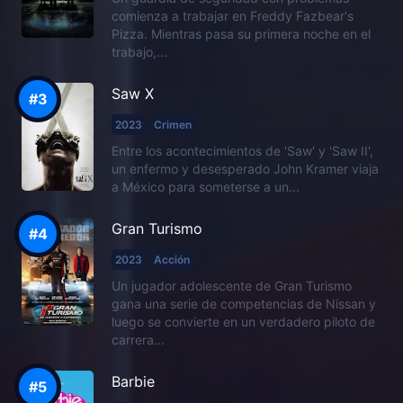
comienza a trabajar en Freddy Fazbear's
Pizza. Mientras pasa su primera noche en el
trabajo,...
Saw X
2023
Crimen
Entre los acontecimientos de 'Saw' y 'Saw II',
un enfermo y desesperado John Kramer viaja
a México para someterse a un...
Gran Turismo
2023
Acción
Un jugador adolescente de Gran Turismo
gana una serie de competencias de Nissan y
luego se convierte en un verdadero piloto de
carrera...
Barbie