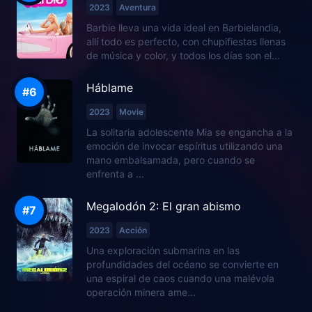
2023
Aventura
Barbie lleva una vida ideal en Barbielandia,
allí todo es perfecto, con chupifiestas llenas
de música y color, y todos los días son el...
Háblame
2023
Movie
La solitaria adolescente Mia se engancha a la
emoción de invocar espíritus utilizando una
mano embalsamada, pero cuando se
enfrenta a ...
Megalodón 2: El gran abismo
2023
Acción
Una exploración submarina en las
profundidades del océano se convierte en
una espiral de caos cuando una malévola
operación minera ame...