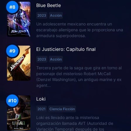
Blue Beetle
2023
Acción
Un adolescente mexicano encuentra un
escarabajo alienígena que le proporciona una
armadura superpoderosa.
El Justiciero: Capítulo final
2023
Acción
Tercera parte de la saga que gira en torno al
personaje del misterioso Robert McCall
(Denzel Washington), un antiguo marine y ex
agent...
Loki
2021
Ciencia Ficción
Loki es llevado ante la misteriosa
organización llamada AVT (Autoridad de
Variación Temporal) después de los