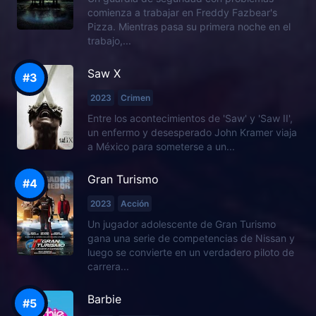
comienza a trabajar en Freddy Fazbear's
Pizza. Mientras pasa su primera noche en el
trabajo,...
Saw X
2023
Crimen
Entre los acontecimientos de 'Saw' y 'Saw II',
un enfermo y desesperado John Kramer viaja
a México para someterse a un...
Gran Turismo
2023
Acción
Un jugador adolescente de Gran Turismo
gana una serie de competencias de Nissan y
luego se convierte en un verdadero piloto de
carrera...
Barbie