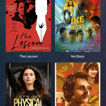
The Lesson
Iké Boys