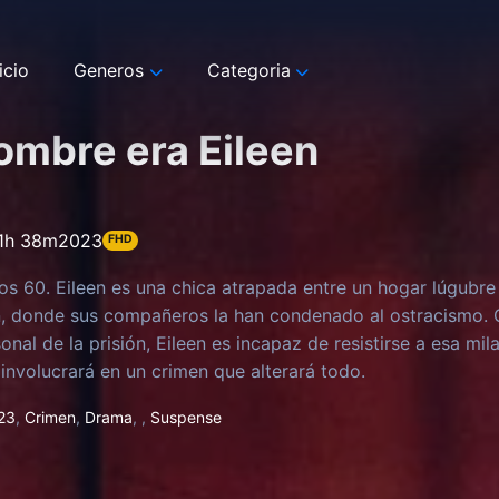
icio
Generos
Categoria
ombre era Eileen
1h 38m
2023
FHD
os 60. Eileen es una chica atrapada entre un hogar lúgubr
n, donde sus compañeros la han condenado al ostracismo.
onal de la prisión, Eileen es incapaz de resistirse a esa mi
 involucrará en un crimen que alterará todo.
23
,
Crimen
,
Drama
,
,
Suspense