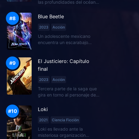
las profundidades del océano
se convierte en una espiral de
caos cuando una malévola
Blue Beetle
operación minera ame...
2023
Acción
Un adolescente mexicano
encuentra un escarabajo
alienígena que le proporciona
una armadura superpoderosa.
El Justiciero: Capítulo
final
2023
Acción
Tercera parte de la saga que
gira en torno al personaje del
misterioso Robert McCall
(Denzel Washington), un
Loki
antiguo marine y ex agent...
2021
Ciencia Ficción
Loki es llevado ante la
misteriosa organización