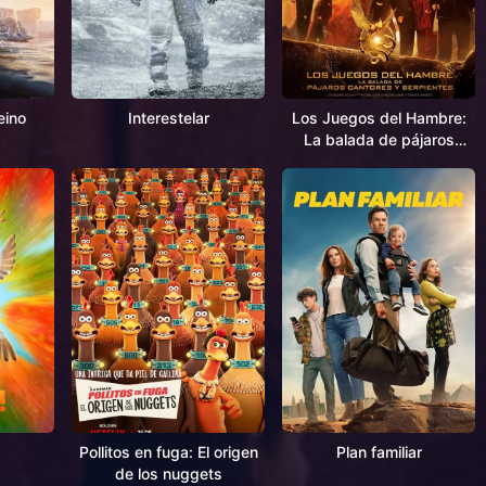
eino
Interestelar
Los Juegos del Hambre:
La balada de pájaros
cantores y serpientes
Pollitos en fuga: El origen
Plan familiar
de los nuggets