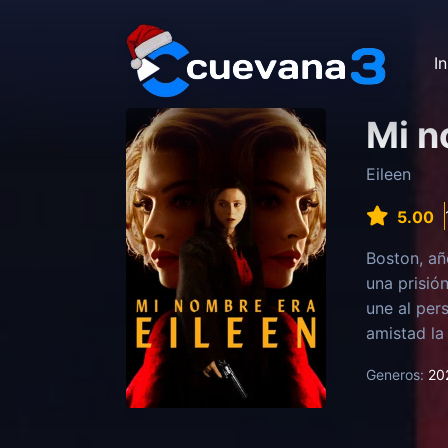
In
Mi n
Eileen
5.00
Boston, añ
una prisió
une al pers
amistad la
Generos:
20