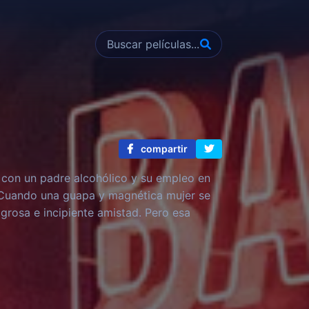
compartir
e con un padre alcohólico y su empleo en
 Cuando una guapa y magnética mujer se
lagrosa e incipiente amistad. Pero esa