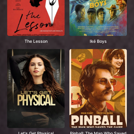
The Lesson
Iké Boys
Let's Get Physical
Pinball: The Man Who Saved