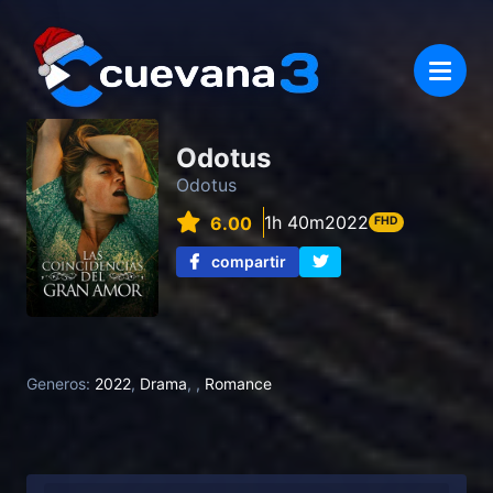
Odotus
Odotus
1h 40m
2022
6.00
FHD
compartir
Generos:
2022
,
Drama
,
,
Romance