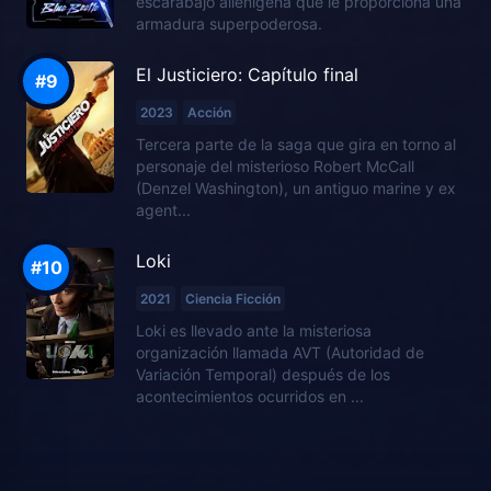
escarabajo alienígena que le proporciona una
armadura superpoderosa.
El Justiciero: Capítulo final
2023
Acción
Tercera parte de la saga que gira en torno al
personaje del misterioso Robert McCall
(Denzel Washington), un antiguo marine y ex
agent...
Loki
2021
Ciencia Ficción
Loki es llevado ante la misteriosa
organización llamada AVT (Autoridad de
Variación Temporal) después de los
acontecimientos ocurridos en ...