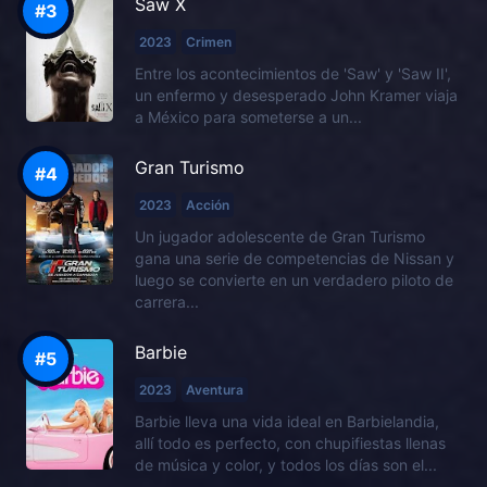
Saw X
2023
Crimen
Entre los acontecimientos de 'Saw' y 'Saw II',
un enfermo y desesperado John Kramer viaja
a México para someterse a un...
Gran Turismo
2023
Acción
Un jugador adolescente de Gran Turismo
gana una serie de competencias de Nissan y
luego se convierte en un verdadero piloto de
carrera...
Barbie
2023
Aventura
Barbie lleva una vida ideal en Barbielandia,
allí todo es perfecto, con chupifiestas llenas
de música y color, y todos los días son el...