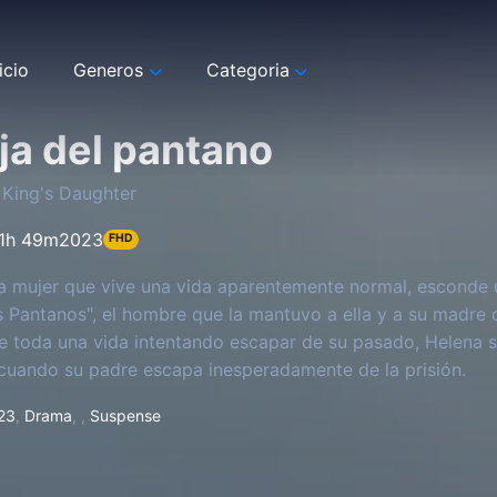
icio
Generos
Categoria
ija del pantano
King's Daughter
1h 49m
2023
FHD
a mujer que vive una vida aparentemente normal, esconde u
s Pantanos", el hombre que la mantuvo a ella y a su madre c
 toda una vida intentando escapar de su pasado, Helena se
uando su padre escapa inesperadamente de la prisión.
23
,
Drama
,
,
Suspense