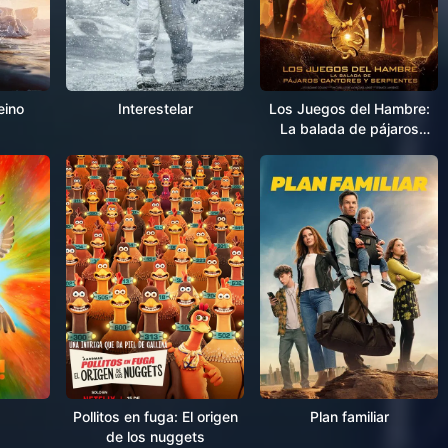
eino
Interestelar
Los Juegos del Hambre:
La balada de pájaros
cantores y serpientes
Pollitos en fuga: El origen
Plan familiar
de los nuggets