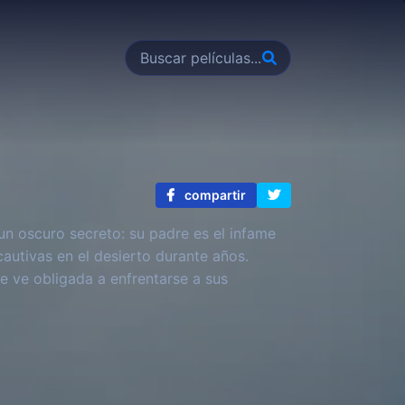
compartir
n oscuro secreto: su padre es el infame
autivas en el desierto durante años.
 ve obligada a enfrentarse a sus