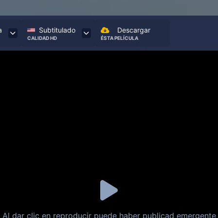
a
Subtitulado
Descargar
CALIDAD HD
ÉSTA PELÍCULA
Al dar clic en reproducir puede haber publicad emergente