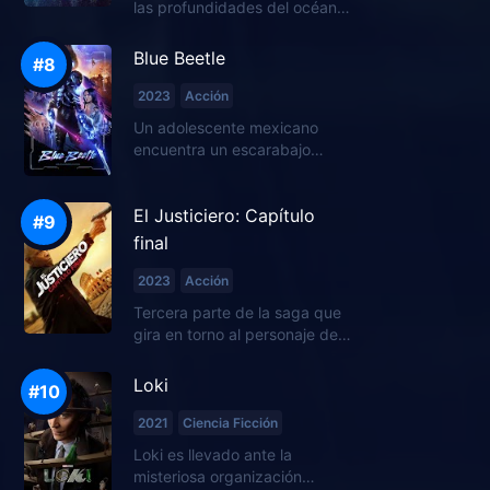
las profundidades del océano
se convierte en una espiral de
caos cuando una malévola
Blue Beetle
operación minera ame...
2023
Acción
Un adolescente mexicano
encuentra un escarabajo
alienígena que le proporciona
una armadura superpoderosa.
El Justiciero: Capítulo
final
2023
Acción
Tercera parte de la saga que
gira en torno al personaje del
misterioso Robert McCall
(Denzel Washington), un
Loki
antiguo marine y ex agent...
2021
Ciencia Ficción
Loki es llevado ante la
misteriosa organización