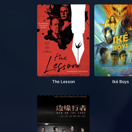
The Lesson
Iké Boys