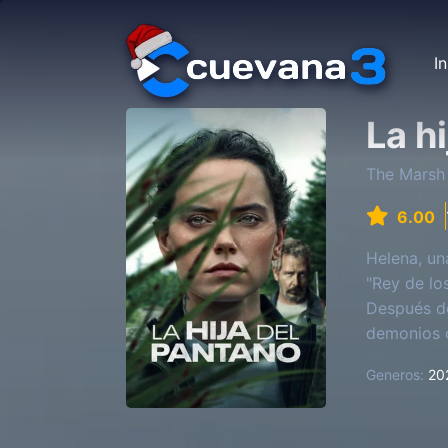
In
La h
The Marsh 
6.00
Helena, un
"Rey de lo
Después de
demonios c
Generos:
20