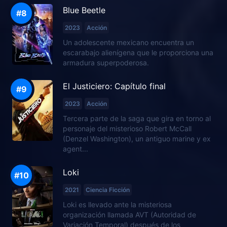
Blue Beetle
2023
Acción
Un adolescente mexicano encuentra un
escarabajo alienígena que le proporciona una
armadura superpoderosa.
El Justiciero: Capítulo final
2023
Acción
Tercera parte de la saga que gira en torno al
personaje del misterioso Robert McCall
(Denzel Washington), un antiguo marine y ex
agent...
Loki
2021
Ciencia Ficción
Loki es llevado ante la misteriosa
organización llamada AVT (Autoridad de
Variación Temporal) después de los