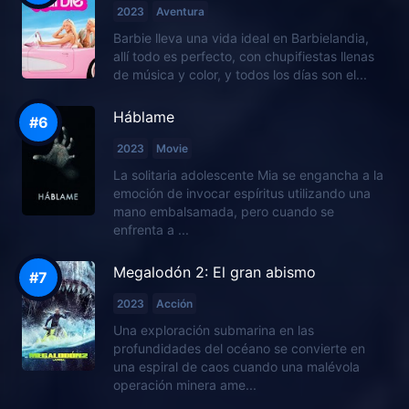
2023
Aventura
Barbie lleva una vida ideal en Barbielandia,
allí todo es perfecto, con chupifiestas llenas
de música y color, y todos los días son el...
Háblame
2023
Movie
La solitaria adolescente Mia se engancha a la
emoción de invocar espíritus utilizando una
mano embalsamada, pero cuando se
enfrenta a ...
Megalodón 2: El gran abismo
2023
Acción
Una exploración submarina en las
profundidades del océano se convierte en
una espiral de caos cuando una malévola
operación minera ame...