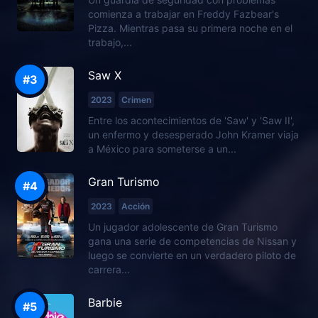
comienza a trabajar en Freddy Fazbear's
Pizza. Mientras pasa su primera noche en el
trabajo,...
Saw X
2023
Crimen
Entre los acontecimientos de 'Saw' y 'Saw II',
un enfermo y desesperado John Kramer viaja
a México para someterse a un...
Gran Turismo
2023
Acción
Un jugador adolescente de Gran Turismo
gana una serie de competencias de Nissan y
luego se convierte en un verdadero piloto de
carrera...
Barbie