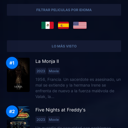
FILTRAR PELICULAS POR IDIOMA
LO MÁS VISTO
La Monja II
2023
Movie
1956, Francia. Un sacerdote es asesinado, un
mal se extiende y la hermana Irene se
enfrenta de nuevo a la fuerza malévola de
Valak, la...
Five Nights at Freddy's
2023
Movie
Un guardia de seguridad con problemas