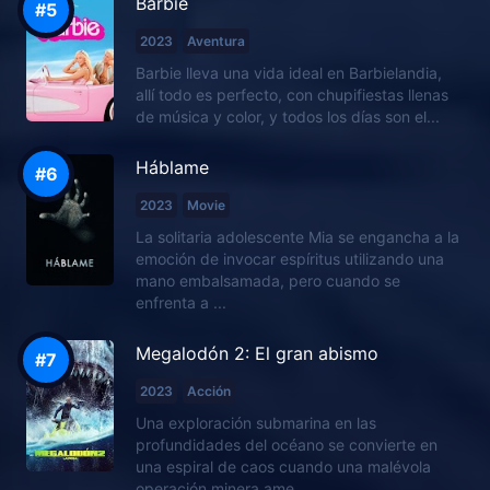
Barbie
2023
Aventura
Barbie lleva una vida ideal en Barbielandia,
allí todo es perfecto, con chupifiestas llenas
de música y color, y todos los días son el...
Háblame
2023
Movie
La solitaria adolescente Mia se engancha a la
emoción de invocar espíritus utilizando una
mano embalsamada, pero cuando se
enfrenta a ...
Megalodón 2: El gran abismo
2023
Acción
Una exploración submarina en las
profundidades del océano se convierte en
una espiral de caos cuando una malévola
operación minera ame...