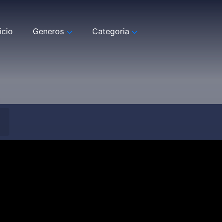
icio
Generos
Categoria