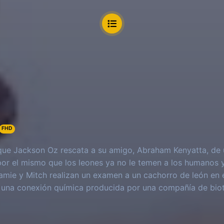
FHD
ue Jackson Oz rescata a su amigo, Abraham Kenyatta, de 
or el mismo que los leones ya no le temen a los humanos
amie y Mitch realizan un examen a un cachorro de león en 
una conexión química producida por una compañía de biot
de debe superar su propio trauma y enfocarse en su trabajo