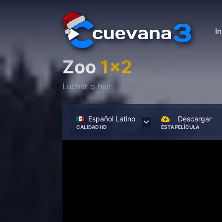
In
Zoo
1x2
Luchar o huir
Español Latino
Descargar
CALIDAD HD
ÉSTA PELÍCULA