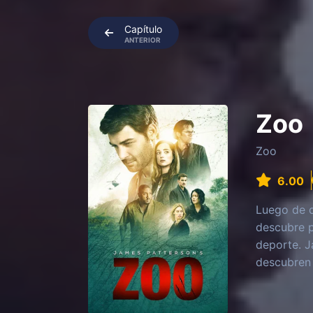
Capítulo
ANTERIOR
Zoo
Zoo
6.00
Luego de q
descubre p
deporte. J
descubren 
Paris, don
gobierno.