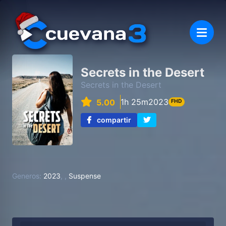
Secrets in the Desert
Secrets in the Desert
1h 25m
2023
5.00
FHD
compartir
Generos:
2023
,
,
Suspense