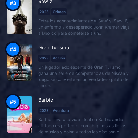
Saw X
2023
Crimen
Entre los acontecimientos de 'Saw' y 'Saw II',
un enfermo y desesperado John Kramer viaja
a México para someterse a un...
Gran Turismo
2023
Acción
Un jugador adolescente de Gran Turismo
gana una serie de competencias de Nissan y
luego se convierte en un verdadero piloto de
carrera...
Barbie
2023
Aventura
Barbie lleva una vida ideal en Barbielandia,
allí todo es perfecto, con chupifiestas llenas
de música y color, y todos los días son el...