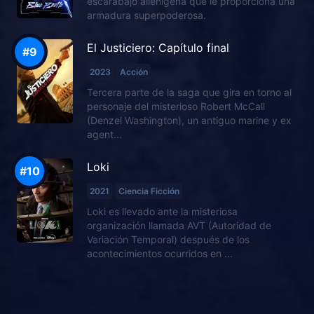
escarabajo alienígena que le proporciona una
armadura superpoderosa.
El Justiciero: Capítulo final
2023
Acción
Tercera parte de la saga que gira en torno al
personaje del misterioso Robert McCall
(Denzel Washington), un antiguo marine y ex
agent...
Loki
2021
Ciencia Ficción
Loki es llevado ante la misteriosa
organización llamada AVT (Autoridad de
Variación Temporal) después de los
acontecimientos ocurridos en ...