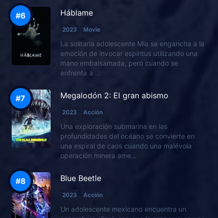
Háblame
2023
Movie
La solitaria adolescente Mia se engancha a la
emoción de invocar espíritus utilizando una
mano embalsamada, pero cuando se
enfrenta a ...
Megalodón 2: El gran abismo
2023
Acción
Una exploración submarina en las
profundidades del océano se convierte en
una espiral de caos cuando una malévola
operación minera ame...
Blue Beetle
2023
Acción
Un adolescente mexicano encuentra un