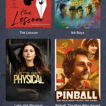
The Lesson
Iké Boys
Let's Get Physical
Pinball: The Man Who Saved