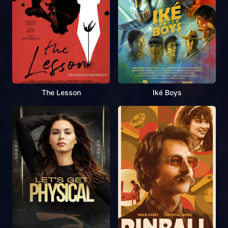
The Lesson
Iké Boys