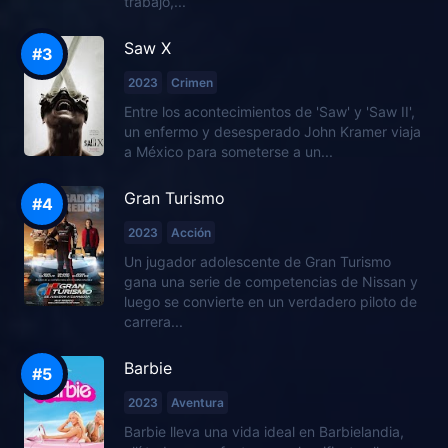
trabajo,...
Saw X
2023
Crimen
Entre los acontecimientos de 'Saw' y 'Saw II',
un enfermo y desesperado John Kramer viaja
a México para someterse a un...
Gran Turismo
2023
Acción
Un jugador adolescente de Gran Turismo
gana una serie de competencias de Nissan y
luego se convierte en un verdadero piloto de
carrera...
Barbie
2023
Aventura
Barbie lleva una vida ideal en Barbielandia,