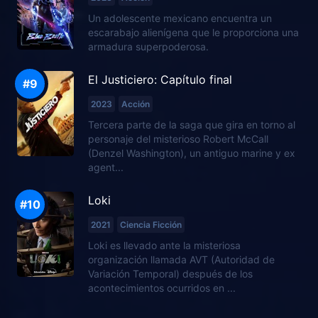
Un adolescente mexicano encuentra un
escarabajo alienígena que le proporciona una
armadura superpoderosa.
El Justiciero: Capítulo final
2023
Acción
Tercera parte de la saga que gira en torno al
personaje del misterioso Robert McCall
(Denzel Washington), un antiguo marine y ex
agent...
Loki
2021
Ciencia Ficción
Loki es llevado ante la misteriosa
organización llamada AVT (Autoridad de
Variación Temporal) después de los
acontecimientos ocurridos en ...