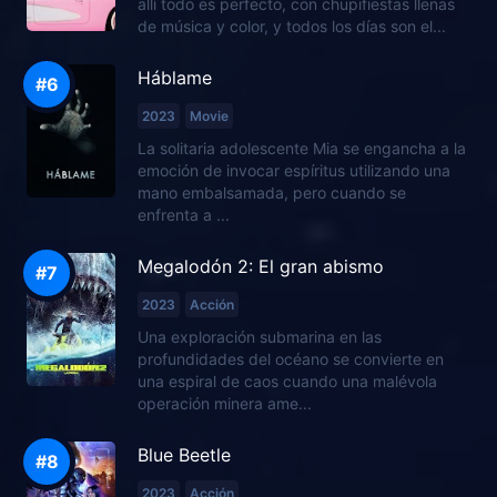
allí todo es perfecto, con chupifiestas llenas
de música y color, y todos los días son el...
Háblame
2023
Movie
La solitaria adolescente Mia se engancha a la
emoción de invocar espíritus utilizando una
mano embalsamada, pero cuando se
enfrenta a ...
Megalodón 2: El gran abismo
2023
Acción
Una exploración submarina en las
profundidades del océano se convierte en
una espiral de caos cuando una malévola
operación minera ame...
Blue Beetle
2023
Acción