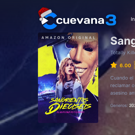
In
Sang
Totally Kill
6.00
Cuando el 
reclamar o
asesino a
Generos:
20