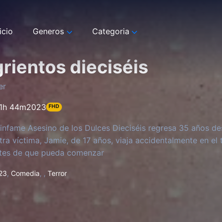
icio
Generos
Categoria
rientos dieciséis
er
1h 44m
2023
FHD
infame Asesino de los Dulces Dieciséis regresa 35 años de
tra víctima, Jamie, de 17 años, viaja accidentalmente en el
ntes de que pueda comenzar
23
,
Comedia
,
,
Terror