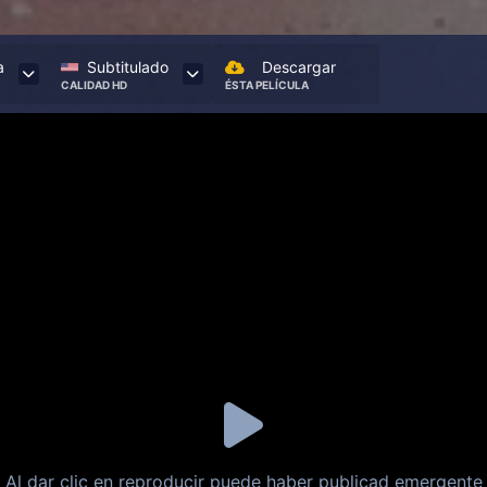
a
Subtitulado
Descargar
CALIDAD HD
ÉSTA PELÍCULA
Al dar clic en reproducir puede haber publicad emergente