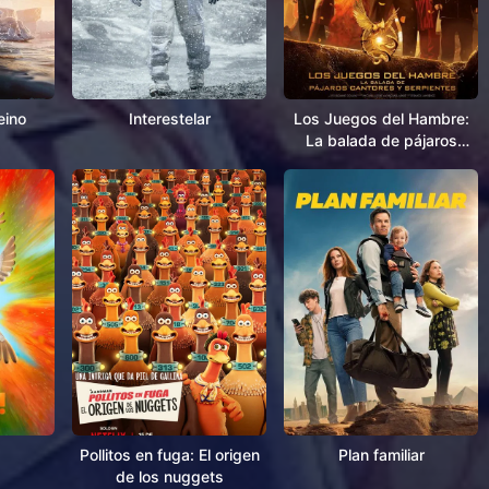
eino
Interestelar
Los Juegos del Hambre:
La balada de pájaros
cantores y serpientes
Pollitos en fuga: El origen
Plan familiar
de los nuggets