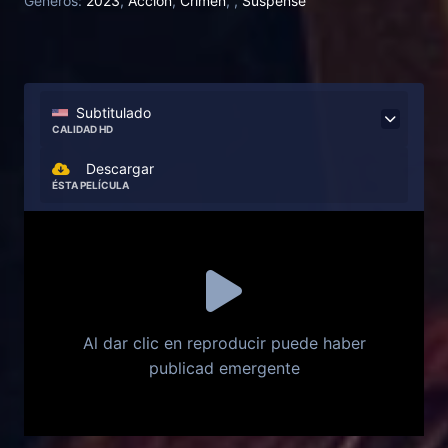
Generos:
2023
,
Acción
,
Crimen
,
,
Suspense
Subtitulado
CALIDAD HD
Descargar
ÉSTA PELÍCULA
Al dar clic en reproducir puede haber
publicad emergente