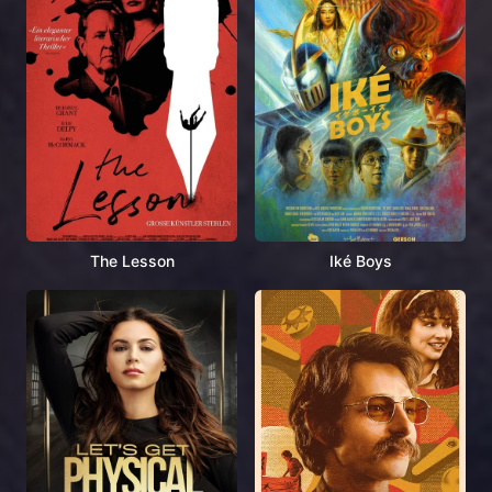
The Lesson
Iké Boys