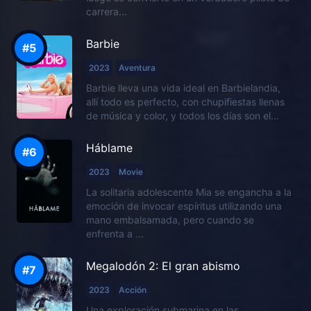
carrera...
Barbie
2023
Aventura
Barbie lleva una vida ideal en Barbielandia,
allí todo es perfecto, con chupifiestas llenas
de música y color, y todos los días son el...
Háblame
2023
Movie
La solitaria adolescente Mia se engancha a la
emoción de invocar espíritus utilizando una
mano embalsamada, pero cuando se
enfrenta a ...
Megalodón 2: El gran abismo
2023
Acción
Una exploración submarina en las