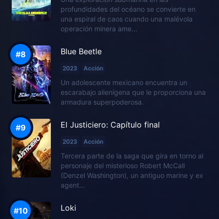
profundidades del océano se convierte en
una espiral de caos cuando una malévola
operación minera ame...
Blue Beetle
2023
Acción
Un adolescente mexicano encuentra un
escarabajo alienígena que le proporciona una
armadura superpoderosa.
El Justiciero: Capítulo final
2023
Acción
Tercera parte de la saga que gira en torno al
personaje del misterioso Robert McCall
(Denzel Washington), un antiguo marine y ex
agent...
Loki