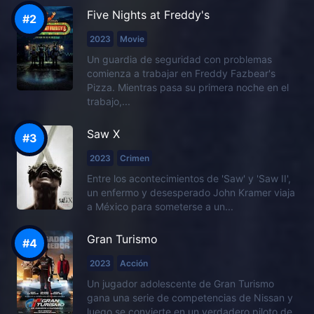
Five Nights at Freddy's
2023
Movie
Un guardia de seguridad con problemas
comienza a trabajar en Freddy Fazbear's
Pizza. Mientras pasa su primera noche en el
trabajo,...
Saw X
2023
Crimen
Entre los acontecimientos de 'Saw' y 'Saw II',
un enfermo y desesperado John Kramer viaja
a México para someterse a un...
Gran Turismo
2023
Acción
Un jugador adolescente de Gran Turismo
gana una serie de competencias de Nissan y
luego se convierte en un verdadero piloto de