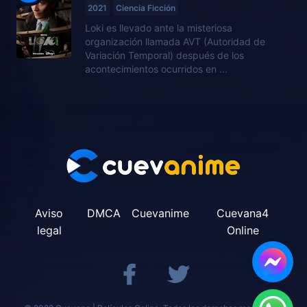
2021
Ciencia Ficción
Loki es llevado ante la misteriosa
organización llamada AVT (Autoridad de
Variación Temporal) después de los
acontecimientos ocurridos en ...
Aviso
DMCA
Cuevanime
Cuevana4
legal
Online