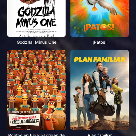
Godzilla: Minus One
¡Patos!
Pollitos en fuga: El origen de
Plan familiar