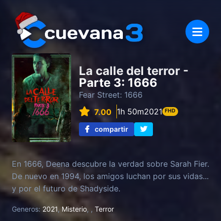
La calle del terror -
Parte 3: 1666
Fear Street: 1666
1h 50m
2021
7.00
FHD
compartir
En 1666, Deena descubre la verdad sobre Sarah Fier.
De nuevo en 1994, los amigos luchan por sus vidas...
y por el futuro de Shadyside.
Generos:
2021
,
Misterio
,
,
Terror