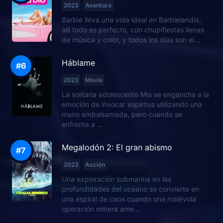
2023
Aventura
Barbie lleva una vida ideal en Barbielandia,
allí todo es perfecto, con chupifiestas llenas
de música y color, y todos los días son el...
Háblame
2023
Movie
La solitaria adolescente Mia se engancha a la
emoción de invocar espíritus utilizando una
mano embalsamada, pero cuando se
enfrenta a ...
Megalodón 2: El gran abismo
2023
Acción
Una exploración submarina en las
profundidades del océano se convierte en
una espiral de caos cuando una malévola
operación minera ame...