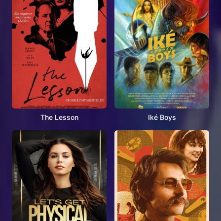
The Lesson
Iké Boys