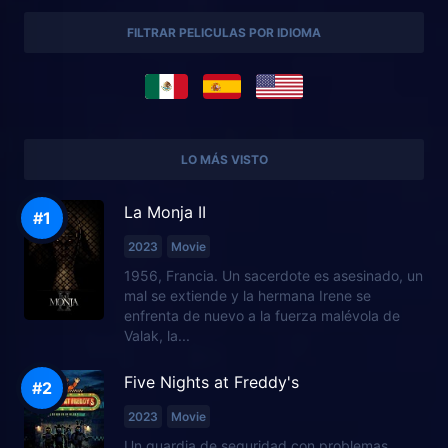
FILTRAR PELICULAS POR IDIOMA
LO MÁS VISTO
La Monja II
2023
Movie
1956, Francia. Un sacerdote es asesinado, un
mal se extiende y la hermana Irene se
enfrenta de nuevo a la fuerza malévola de
Valak, la...
Five Nights at Freddy's
2023
Movie
Un guardia de seguridad con problemas