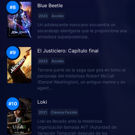
Blue Beetle
2023
Acción
Un adolescente mexicano encuentra un
escarabajo alienígena que le proporciona una
armadura superpoderosa.
El Justiciero: Capítulo final
2023
Acción
Tercera parte de la saga que gira en torno al
personaje del misterioso Robert McCall
(Denzel Washington), un antiguo marine y ex
agent...
Loki
2021
Ciencia Ficción
Loki es llevado ante la misteriosa
organización llamada AVT (Autoridad de
Variación Temporal) después de los