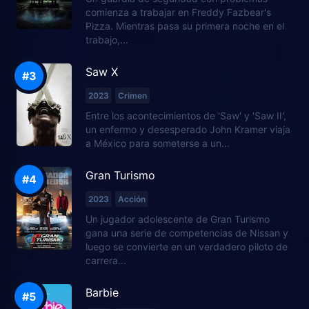
comienza a trabajar en Freddy Fazbear's
Pizza. Mientras pasa su primera noche en el
trabajo,...
Saw X
2023
Crimen
Entre los acontecimientos de 'Saw' y 'Saw II',
un enfermo y desesperado John Kramer viaja
a México para someterse a un...
Gran Turismo
2023
Acción
Un jugador adolescente de Gran Turismo
gana una serie de competencias de Nissan y
luego se convierte en un verdadero piloto de
carrera...
Barbie