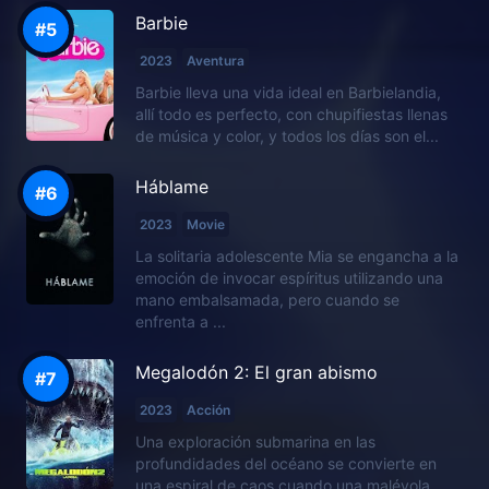
Barbie
2023
Aventura
Barbie lleva una vida ideal en Barbielandia,
allí todo es perfecto, con chupifiestas llenas
de música y color, y todos los días son el...
Háblame
2023
Movie
La solitaria adolescente Mia se engancha a la
emoción de invocar espíritus utilizando una
mano embalsamada, pero cuando se
enfrenta a ...
Megalodón 2: El gran abismo
2023
Acción
Una exploración submarina en las
profundidades del océano se convierte en
una espiral de caos cuando una malévola