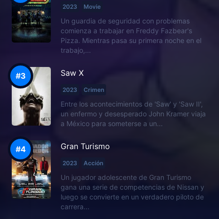
2023
Movie
Un guardia de seguridad con problemas
comienza a trabajar en Freddy Fazbear's
Pizza. Mientras pasa su primera noche en el
trabajo,...
Saw X
2023
Crimen
Entre los acontecimientos de 'Saw' y 'Saw II',
un enfermo y desesperado John Kramer viaja
a México para someterse a un...
Gran Turismo
2023
Acción
Un jugador adolescente de Gran Turismo
gana una serie de competencias de Nissan y
luego se convierte en un verdadero piloto de
carrera...