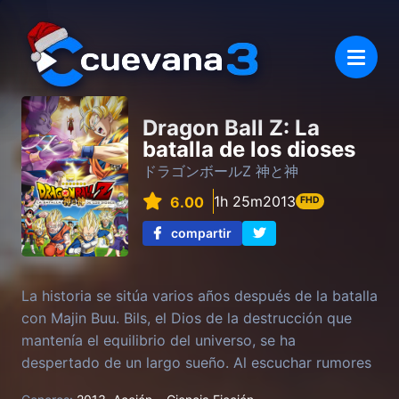
Dragon Ball Z: La
batalla de los dioses
ドラゴンボールZ 神と神
1h 25m
2013
6.00
FHD
compartir
La historia se sitúa varios años después de la batalla
con Majin Buu. Bils, el Dios de la destrucción que
mantenía el equilibrio del universo, se ha
despertado de un largo sueño. Al escuchar rumores
sobre un saiyajin que ha vencido a Freezer, Bils