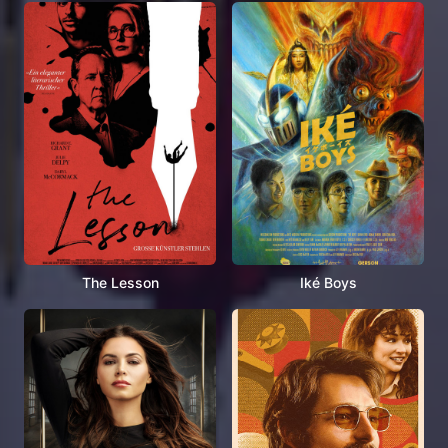
The Lesson
Iké Boys