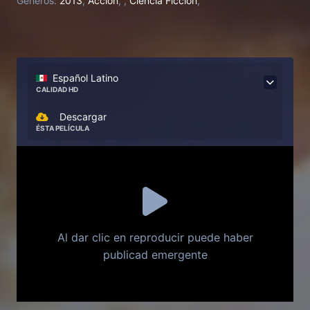
Generos:
2013
,
Acción
,
,
Ciencia Ficción
,
parte a la búsqueda de Goku. Emocionado por el
hecho de que haya aparecido un oponente tan
poderoso tras tanto tiempo, Goku ignora las
advertencias de Kaito y decide enfrentarse a él.
Español Latino
CALIDAD HD
Descargar
ÉSTA PELÍCULA
Al dar clic en reproducir puede haber
publicad emergente