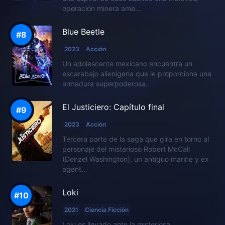
operación minera ame...
Blue Beetle
2023
Acción
Un adolescente mexicano encuentra un
escarabajo alienígena que le proporciona una
armadura superpoderosa.
El Justiciero: Capítulo final
2023
Acción
Tercera parte de la saga que gira en torno al
personaje del misterioso Robert McCall
(Denzel Washington), un antiguo marine y ex
agent...
Loki
2021
Ciencia Ficción
Loki es llevado ante la misteriosa