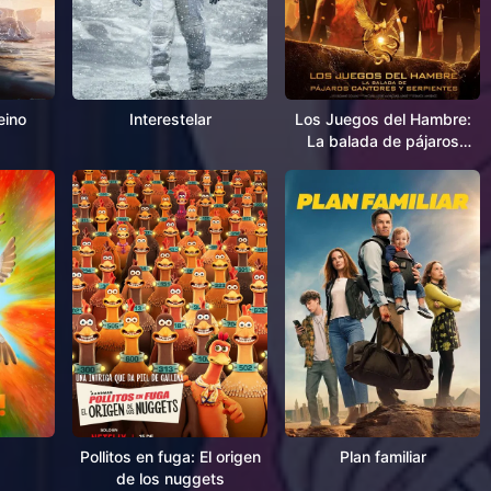
eino
Interestelar
Los Juegos del Hambre:
La balada de pájaros
cantores y serpientes
Pollitos en fuga: El origen
Plan familiar
de los nuggets