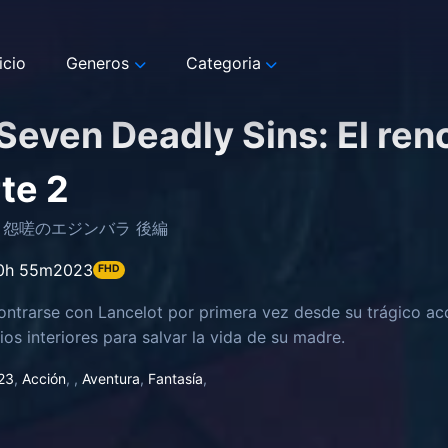
icio
Generos
Categoria
Seven Deadly Sins: El re
rte 2
 怨嗟のエジンバラ 後編
0h 55m
2023
FHD
ontrarse con Lancelot por primera vez desde su trágico acc
os interiores para salvar la vida de su madre.
23
,
Acción
,
,
Aventura
,
Fantasía
,