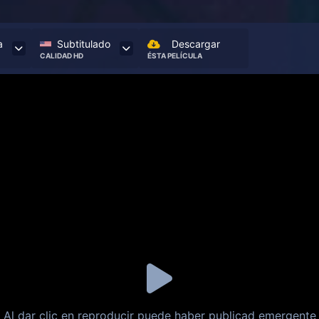
a
Subtitulado
Descargar
CALIDAD HD
ÉSTA PELÍCULA
Al dar clic en reproducir puede haber publicad emergente