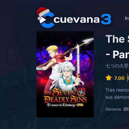
In
The 
- Pa
七つの大罪
7.00
Tras reenc
sus demoni
Generos:
20