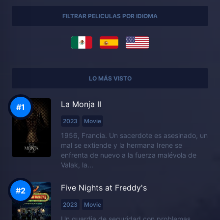
FILTRAR PELICULAS POR IDIOMA
LO MÁS VISTO
La Monja II
2023
Movie
1956, Francia. Un sacerdote es asesinado, un
mal se extiende y la hermana Irene se
enfrenta de nuevo a la fuerza malévola de
Valak, la...
Five Nights at Freddy's
2023
Movie
Un guardia de seguridad con problemas