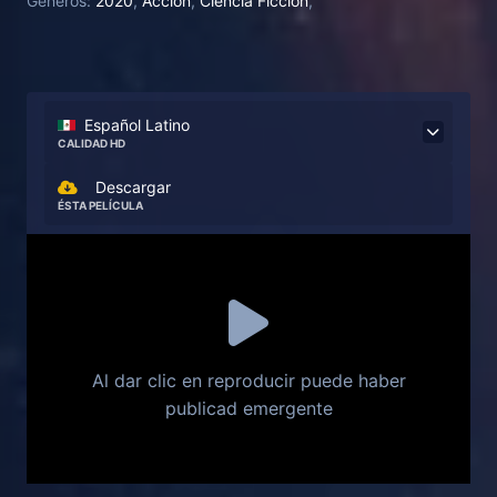
Generos:
2020
,
Acción
,
Ciencia Ficción
,
complot que podría hacer que la guerra llegue a un
final decisivo. Con los invasores alienígenas
empeñados en hacer de la Tierra su nuevo hogar,
comienza la carrera para salvar a la humanidad.
Español Latino
CALIDAD HD
Descargar
ÉSTA PELÍCULA
Al dar clic en reproducir puede haber
publicad emergente