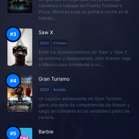
comienza a trabajar en Freddy Fazbear's
Pizza. Mientras pasa su primera noche en el
trabajo,...
Saw X
2023
Crimen
Entre los acontecimientos de 'Saw' y 'Saw II',
un enfermo y desesperado John Kramer viaja
a México para someterse a un...
Gran Turismo
2023
Acción
Un jugador adolescente de Gran Turismo
gana una serie de competencias de Nissan y
luego se convierte en un verdadero piloto de
carrera...
Barbie