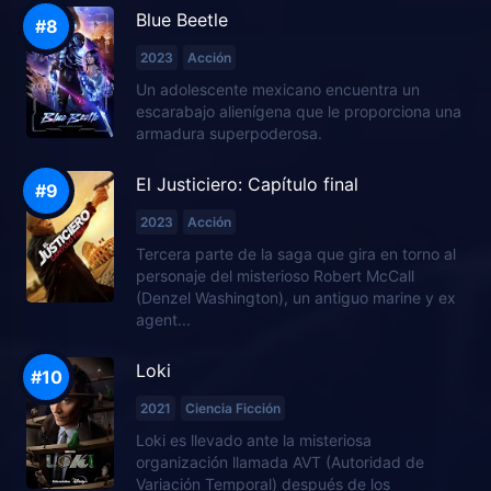
Blue Beetle
2023
Acción
Un adolescente mexicano encuentra un
escarabajo alienígena que le proporciona una
armadura superpoderosa.
El Justiciero: Capítulo final
2023
Acción
Tercera parte de la saga que gira en torno al
personaje del misterioso Robert McCall
(Denzel Washington), un antiguo marine y ex
agent...
Loki
2021
Ciencia Ficción
Loki es llevado ante la misteriosa
organización llamada AVT (Autoridad de
Variación Temporal) después de los