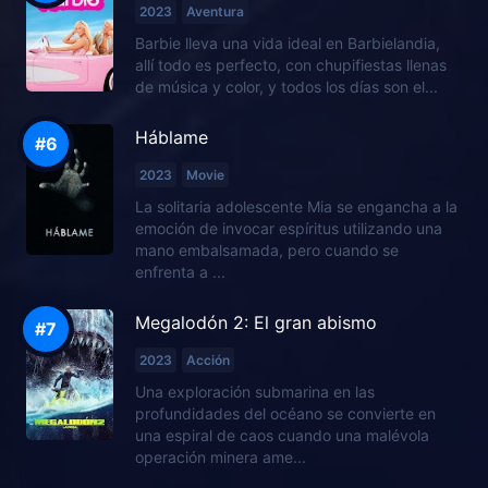
2023
Aventura
Barbie lleva una vida ideal en Barbielandia,
allí todo es perfecto, con chupifiestas llenas
de música y color, y todos los días son el...
Háblame
2023
Movie
La solitaria adolescente Mia se engancha a la
emoción de invocar espíritus utilizando una
mano embalsamada, pero cuando se
enfrenta a ...
Megalodón 2: El gran abismo
2023
Acción
Una exploración submarina en las
profundidades del océano se convierte en
una espiral de caos cuando una malévola
operación minera ame...