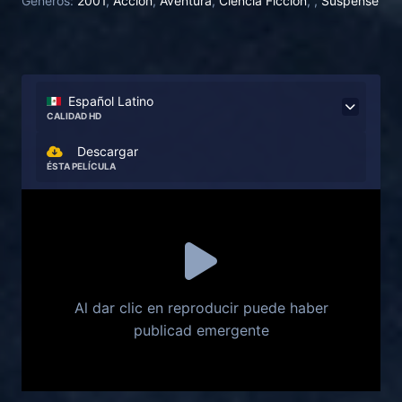
Generos:
2001
,
Acción
,
Aventura
,
Ciencia Ficción
,
,
Suspense
creados genéticamente para un parque recreativo.
Tras producirse un aterrizaje forzoso en la isla, Alan
descubre que los Kirby estaban buscando a su hijo
adolescente, perdido en la isla tras un accidente de
parapente.
Español Latino
CALIDAD HD
Descargar
ÉSTA PELÍCULA
Al dar clic en reproducir puede haber
publicad emergente