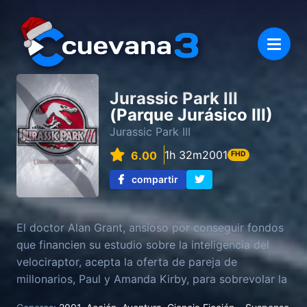
Jurassic Park III
(Parque Jurásico III)
Jurassic Park III
1h 32m
2001
6.00
FHD
compartir
El doctor Alan Grant, ansioso por conseguir fondos
que financien su estudio sobre la inteligencia del
velociraptor, acepta la oferta de pareja de
millonarios, Paul y Amanda Kirby, para sobrevolar la
Isla Sorna, en Puerto Rico, poblada por dinosaurios