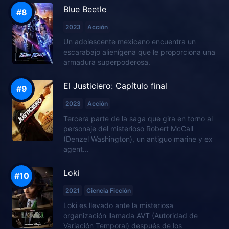
Blue Beetle
2023
Acción
Un adolescente mexicano encuentra un
escarabajo alienígena que le proporciona una
armadura superpoderosa.
El Justiciero: Capítulo final
2023
Acción
Tercera parte de la saga que gira en torno al
personaje del misterioso Robert McCall
(Denzel Washington), un antiguo marine y ex
agent...
Loki
2021
Ciencia Ficción
Loki es llevado ante la misteriosa
organización llamada AVT (Autoridad de
Variación Temporal) después de los