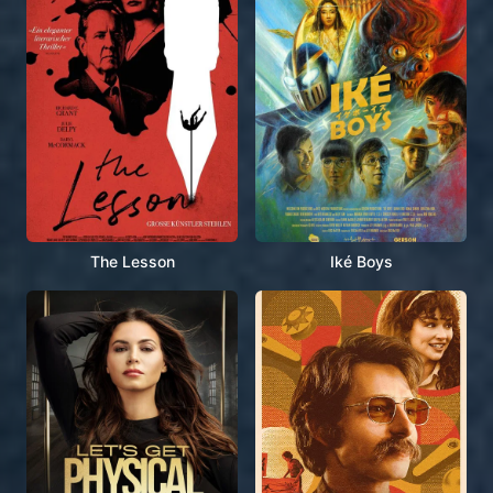
The Lesson
Iké Boys