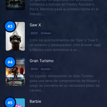
comienza a trabajar en Freddy Fazbear's
Pizza. Mientras pasa su primera noche en el
trabajo,...
Saw X
2023
Crimen
Entre los acontecimientos de 'Saw' y 'Saw II',
un enfermo y desesperado John Kramer viaja
a México para someterse a un...
Gran Turismo
2023
Acción
Un jugador adolescente de Gran Turismo
gana una serie de competencias de Nissan y
luego se convierte en un verdadero piloto de
carrera...
Barbie