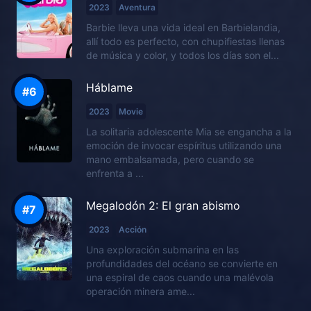
2023
Aventura
Barbie lleva una vida ideal en Barbielandia,
allí todo es perfecto, con chupifiestas llenas
de música y color, y todos los días son el...
Háblame
2023
Movie
La solitaria adolescente Mia se engancha a la
emoción de invocar espíritus utilizando una
mano embalsamada, pero cuando se
enfrenta a ...
Megalodón 2: El gran abismo
2023
Acción
Una exploración submarina en las
profundidades del océano se convierte en
una espiral de caos cuando una malévola
operación minera ame...